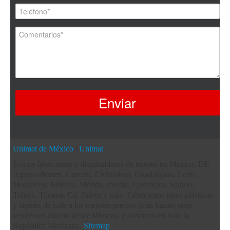
Unimat de México
|
Unimat
Somos fabricantes y distribuidores de tapetes en México, DF,
Aguascalientes, Cancún, Chihuahua, Guadalajara, León,
Monterrey, Morelia, Mérida, Puebla, Querétaro, Saltillo,
Toluca, Tijuana, Cd. Juárez y más. Fabricamos pisos plásticos
y tapetes de hule a los mejores precios (más barato pues
vendemos directo desde fábrica), y servimos en toda la
República Mexicana.
Sitemap