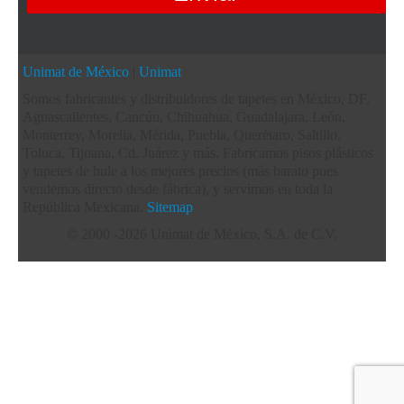
Unimat de México
|
Unimat
Somos fabricantes y distribuidores de tapetes en México, DF,
Aguascalientes, Cancún, Chihuahua, Guadalajara, León,
Monterrey, Morelia, Mérida, Puebla, Querétaro, Saltillo,
Toluca, Tijuana, Cd. Juárez y más. Fabricamos pisos plásticos
y tapetes de hule a los mejores precios (más barato pues
vendemos directo desde fábrica), y servimos en toda la
República Mexicana.
Sitemap
© 2000 -2026 Unimat de México, S.A. de C.V.