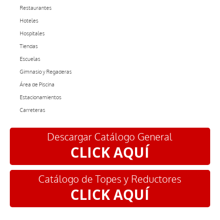
Restaurantes
Hoteles
Hospitales
Tiendas
Escuelas
Gimnasio y Regaderas
Área de Piscina
Estacionamientos
Carreteras
Descargar Catálogo General
CLICK AQUÍ
Catálogo de Topes y Reductores
CLICK AQUÍ