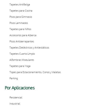
Tapetes Antifatiga
Tapetes para Cocina
Pisos para Gimnasio
Pisos Laminados
Tapetes para Niños
Accesorios para Alberca
Pisos Antiderrapantes
Tapetes Dieléctricos y Antiestáticos
Tapetes Cuarto Limpio
Alfombras Modulares
Tapetes para Yoga
Topes para Estacionamiento, Conos y Vialetas
Parking
Por Aplicaciones
Residencial
Industrial