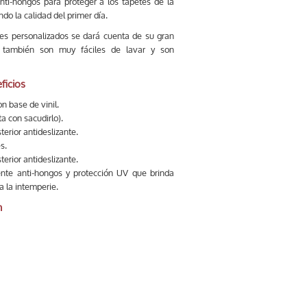
anti-hongos para proteger a los tapetes de la
do la calidad del primer día.
tes personalizados se dará cuenta de su gran
n, también son muy fáciles de lavar y son
ficios
n base de vinil.
ta con sacudirlo).
terior antideslizante.
s.
terior antideslizante.
te anti-hongos y protección UV que brinda
a la intemperie.
n
s