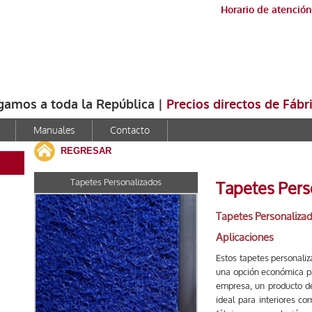
Horario de atención
gamos a toda la República |
Precios directos de Fábr
Manuales
Contacto
REGRESAR
Tapetes Personalizados
Tapetes Pers
Tapetes Personaliza
Aplicaciones
Estos tapetes personaliz
una opción económica pa
empresa, un producto de
ideal para interiores c