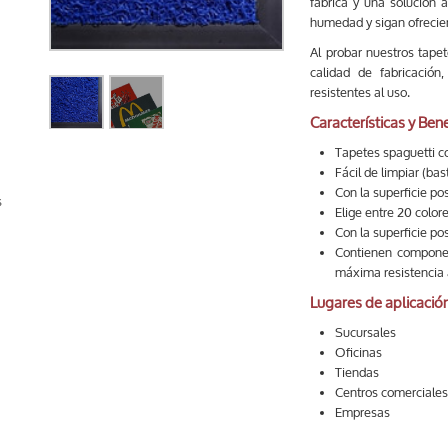
fábrica y una solución 
humedad y sigan ofrecien
Al probar nuestros tape
calidad de fabricació
resistentes al uso.
Características y Bene
Tapetes spaguetti co
Fácil de limpiar (bas
Con la superficie pos
s
Elige entre 20 colore
Con la superficie pos
Contienen componen
máxima resistencia 
Lugares de aplicació
Sucursales
Oficinas
Tiendas
Centros comerciale
Empresas