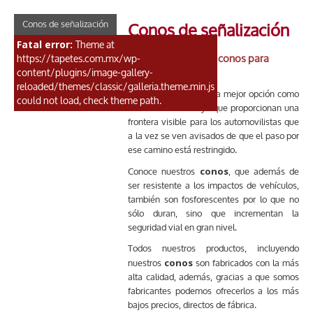
Conos de señalización
Conos de señalización
Fatal error:
Theme at
Aplicaciones de los conos para
https://tapetes.com.mx/wp-
señalización vial
content/plugins/image-gallery-
reloaded/themes/classic/galleria.theme.min.js
conos
Nuestros
son la mejor opción como
could not load, check theme path.
señalamiento vial ya que proporcionan una
frontera visible para los automovilistas que
a la vez se ven avisados de que el paso por
ese camino está restringido.
conos
Conoce nuestros
, que además de
ser resistente a los impactos de vehículos,
también son fosforescentes por lo que no
sólo duran, sino que incrementan la
seguridad vial en gran nivel.
Todos nuestros productos, incluyendo
conos
nuestros
son fabricados con la más
alta calidad, además, gracias a que somos
fabricantes podemos ofrecerlos a los más
bajos precios, directos de fábrica.