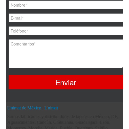
Unimat de México
|
Unimat
Somos fabricantes y distribuidores de tapetes en México, DF,
Aguascalientes, Cancún, Chihuahua, Guadalajara, León,
Monterrey, Morelia, Mérida, Puebla, Querétaro, Saltillo,