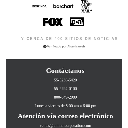
Y CERCA DE 400 SITIOS DE NOTICIAS
Verificado por
Altamiraweb
Contáctanos
55-5236-5420
55-2794-0100
800-849-2089
Lunes a viernes de 8:00 am a 6:00 pm
Atención vía correo electrónico
ventas@unimatcorporation.com