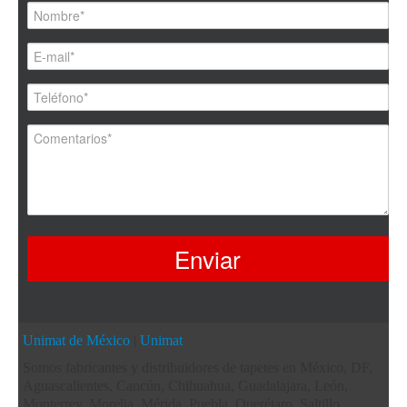
Unimat de México
|
Unimat
Somos fabricantes y distribuidores de tapetes en México, DF,
Aguascalientes, Cancún, Chihuahua, Guadalajara, León,
Monterrey, Morelia, Mérida, Puebla, Querétaro, Saltillo,