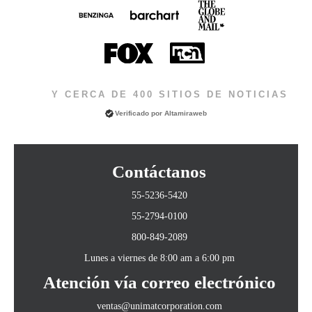
Y CERCA DE 400 SITIOS DE NOTICIAS
Verificado por
Altamiraweb
Contáctanos
55-5236-5420
55-2794-0100
800-849-2089
Lunes a viernes de 8:00 am a 6:00 pm
Atención vía correo electrónico
ventas@unimatcorporation.com